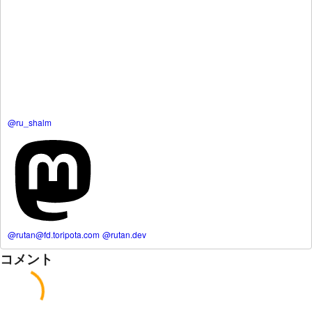
@ru_shalm
@rutan@fd.toripota.com
@rutan.dev
コメント